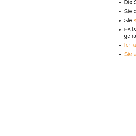
Die 
Sie b
Sie
s
Es i
gena
Ich a
Sie 